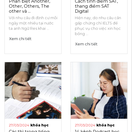
Phân biệt Another,
Cách tính điểm SAT,
Other, Others, The
thang điểm SAT
other và ...
Digital
Với nhu cầu đi định cư mỗi
Hiện nay, do nhu cầu cần
ngày một nhiều tại nước
gấp chứng chỉ IELTS để
ta anh Ngữ Res khai ...
phục vụ cho việc xin học
bổng ...
Xem chi tiết
Xem chi tiết
27/03/2024
khóa học
27/03/2024
khóa học
Các thì trong tiếng
14 kênh Podcast học