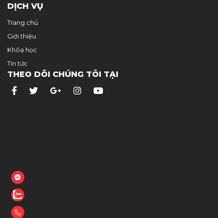
DỊCH VỤ
Trang chủ
Giới thiệu
Khóa học
Tin tức
THEO DÕI CHÚNG TÔI TẠI
ger
y