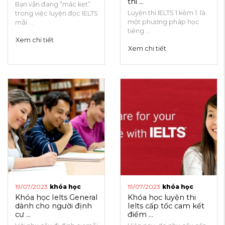
thi ...
Bạn vẫn đang “mắc kẹt”
Luyện thi IELTS 1 kèm 1 là
trong việc luyện đọc IELTS
một phương pháp học
mãi ...
tiếng ...
Xem chi tiết
Xem chi tiết
19/07/2023
khóa học
19/07/2023
khóa học
Khóa học Ielts General
Khóa học luyện thi
dành cho người định
Ielts cấp tốc cam kết
cư ...
điểm ...