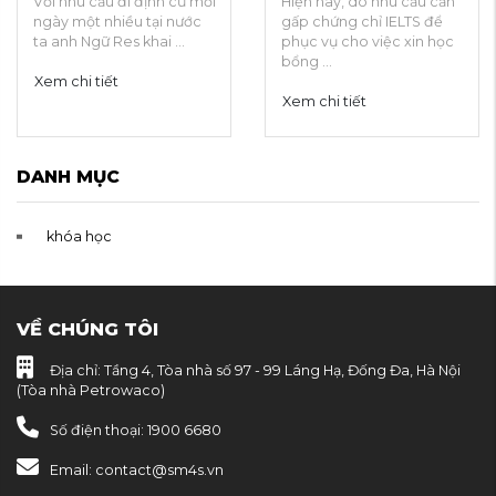
Với nhu cầu đi định cư mỗi
Hiện nay, do nhu cầu cần
ngày một nhiều tại nước
gấp chứng chỉ IELTS để
ta anh Ngữ Res khai ...
phục vụ cho việc xin học
bổng ...
Xem chi tiết
Xem chi tiết
DANH MỤC
khóa học
VỀ CHÚNG TÔI
Địa chỉ: Tầng 4, Tòa nhà số 97 - 99 Láng Hạ, Đống Đa, Hà Nội
(Tòa nhà Petrowaco)
Số điện thoại: 1900 6680
Email: contact@sm4s.vn