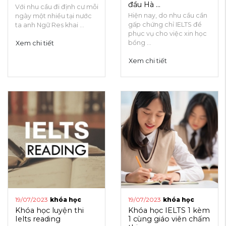
đầu Hà ...
Với nhu cầu đi định cư mỗi
Hiện nay, do nhu cầu cần
ngày một nhiều tại nước
gấp chứng chỉ IELTS để
ta anh Ngữ Res khai ...
phục vụ cho việc xin học
bổng ...
Xem chi tiết
Xem chi tiết
19/07/2023
khóa học
19/07/2023
khóa học
Khóa học luyện thi
Khóa học IELTS 1 kèm
Ielts reading
1 cùng giáo viên chấm