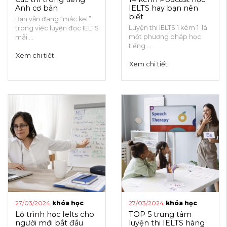
Anh cơ bản
IELTS hay bạn nên
biết
Bạn vẫn đang “mắc kẹt”
Luyện thi IELTS 1 kèm 1 là
trong việc luyện đọc IELTS
một phương pháp học
mãi ...
tiếng ...
Xem chi tiết
Xem chi tiết
27/03/2024
khóa học
27/03/2024
khóa học
Lộ trình học Ielts cho
TOP 5 trung tâm
người mới bắt đầu
luyện thi IELTS hàng